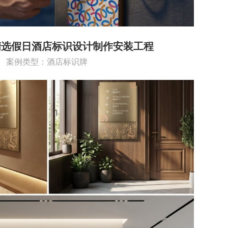
精选假日酒店标识设计制作安装工程
案例类型：酒店标识牌