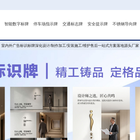
智能数字标牌
停车场指示牌
交通标志牌
安全提示牌
不锈钢导向牌
室内外广告标识标牌深化设计/制作加工/安装施工/维护售后一站式方案落地源头厂家