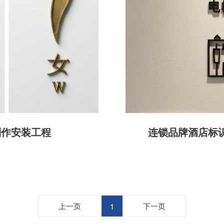
制作安装工程
连锁品牌酒店标
上一页
下一页
1