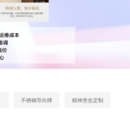
不锈钢导向牌
精神堡垒定制