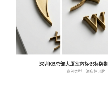
深圳KB总部大厦室内标识标牌
案例类型：酒店标识牌