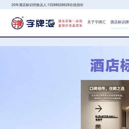
20年酒店标识经验达人:13288628628
在线报价
关于字牌汇
酒店标识牌