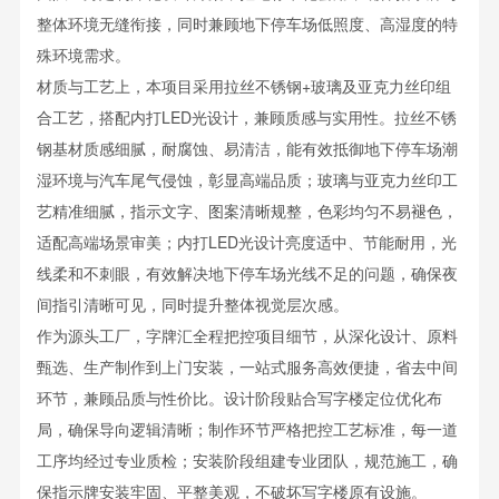
整体环境无缝衔接，同时兼顾地下停车场低照度、高湿度的特
殊环境需求。
材质与工艺上，本项目采用拉丝不锈钢+玻璃及亚克力丝印组
合工艺，搭配内打LED光设计，兼顾质感与实用性。拉丝不锈
钢基材质感细腻，耐腐蚀、易清洁，能有效抵御地下停车场潮
湿环境与汽车尾气侵蚀，彰显高端品质；玻璃与亚克力丝印工
艺精准细腻，指示文字、图案清晰规整，色彩均匀不易褪色，
适配高端场景审美；内打LED光设计亮度适中、节能耐用，光
线柔和不刺眼，有效解决地下停车场光线不足的问题，确保夜
间指引清晰可见，同时提升整体视觉层次感。
作为源头工厂，字牌汇全程把控项目细节，从深化设计、原料
甄选、生产制作到上门安装，一站式服务高效便捷，省去中间
环节，兼顾品质与性价比。设计阶段贴合写字楼定位优化布
局，确保导向逻辑清晰；制作环节严格把控工艺标准，每一道
工序均经过专业质检；安装阶段组建专业团队，规范施工，确
保指示牌安装牢固、平整美观，不破坏写字楼原有设施。